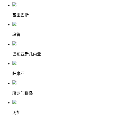
基里巴斯
瑙鲁
巴布亚新几内亚
萨摩亚
所罗门群岛
汤加