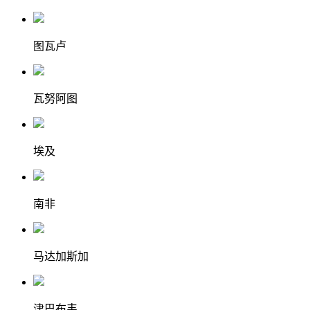
图瓦卢
瓦努阿图
埃及
南非
马达加斯加
津巴布韦