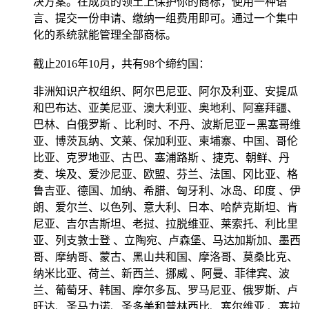
决方案。在成员的领土上保护你的商标，使用一种语
言、提交一份申请、缴纳一组费用即可。通过一个集中
化的系统就能管理全部商标。
截止2016年10月，共有98个缔约国：
非洲知识产权组织、阿尔巴尼亚、阿尔及利亚、安提瓜
和巴布达、亚美尼亚、澳大利亚、奥地利、阿塞拜疆、
巴林、白俄罗斯 、比利时、不丹、波斯尼亚－黑塞哥维
亚、博茨瓦纳、文莱、保加利亚、柬埔寨、中国、哥伦
比亚、克罗地亚、古巴、塞浦路斯 、捷克、朝鲜、丹
麦、埃及、爱沙尼亚、欧盟、芬兰、法国、冈比亚、格
鲁吉亚、德国、加纳、希腊、匈牙利、冰岛、印度 、伊
朗、爱尔兰、以色列、意大利、日本、哈萨克斯坦、肯
尼亚、吉尔吉斯坦、老挝、拉脱维亚、莱索托、利比里
亚、列支敦士登 、立陶宛、卢森堡、马达加斯加、墨西
哥、摩纳哥、蒙古、黑山共和国、摩洛哥、莫桑比克、
纳米比亚、荷兰、新西兰、挪威 、阿曼、菲律宾、波
兰、葡萄牙、韩国、摩尔多瓦、罗马尼亚、俄罗斯、卢
旺达、圣马力诺、圣多美和普林西比、塞尔维亚 、塞拉