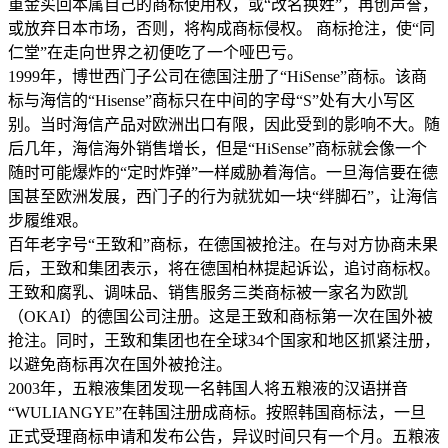
重金买回本属自己的商标使用权，或“改名换姓”，再创声誉，
或放弃日本市场，否则，将构成商标侵权。 商标抢注，使“同
仁堂”在走向世界之初便吃了一个哑巴亏。
1999年，博世西门子公司在德国注册了“HiSense”商标。该商
标与海信的“Hisense”商标只在中间的字母“S”处有大小写区
别。当时海信产品对欧洲出口有限，因此受到的影响不大。随
后几年，海信海外销售增长，但是“HiSense”商标就会像一个
随时可能爆炸的“定时炸弹”一样威胁着海信。一旦海信要在德
国甚至欧洲发展，西门子的行为就犹如一块“绊脚石”，让海信
步履维艰。
百年老字号“王致和”商标，在德国被抢注。在与对方协商未果
后，王致和集团表示，将在德国柏林提起诉讼，追讨商标权。
王致和腐乳、调味品、销售服务三类商标被一家名为欧凯
（OKAI）的德国公司注册。这是王致和商标第一次在国外被
抢注。同时，王致和集团也在全球34个国家和地区抓紧注册，
以避免商标再次在国外被抢注。
2003年，五粮液集团发现一名韩国人将五粮液的汉语拼音
“WULIANGYE”在韩国注册成商标。按照韩国商标法，一旦
正式受理商标申请和发布公告，异议时间只有一个月。五粮液