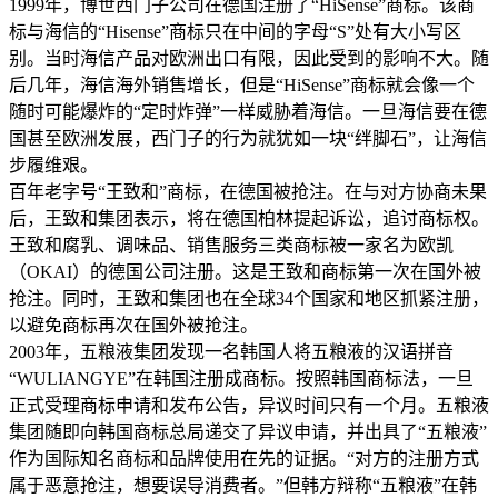
1999年，博世西门子公司在德国注册了“HiSense”商标。该商
标与海信的“Hisense”商标只在中间的字母“S”处有大小写区
别。当时海信产品对欧洲出口有限，因此受到的影响不大。随
后几年，海信海外销售增长，但是“HiSense”商标就会像一个
随时可能爆炸的“定时炸弹”一样威胁着海信。一旦海信要在德
国甚至欧洲发展，西门子的行为就犹如一块“绊脚石”，让海信
步履维艰。
百年老字号“王致和”商标，在德国被抢注。在与对方协商未果
后，王致和集团表示，将在德国柏林提起诉讼，追讨商标权。
王致和腐乳、调味品、销售服务三类商标被一家名为欧凯
（OKAI）的德国公司注册。这是王致和商标第一次在国外被
抢注。同时，王致和集团也在全球34个国家和地区抓紧注册，
以避免商标再次在国外被抢注。
2003年，五粮液集团发现一名韩国人将五粮液的汉语拼音
“WULIANGYE”在韩国注册成商标。按照韩国商标法，一旦
正式受理商标申请和发布公告，异议时间只有一个月。五粮液
集团随即向韩国商标总局递交了异议申请，并出具了“五粮液”
作为国际知名商标和品牌使用在先的证据。“对方的注册方式
属于恶意抢注，想要误导消费者。”但韩方辩称“五粮液”在韩